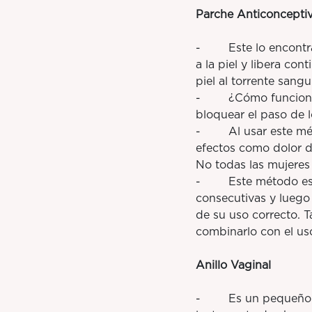
Parche Anticoncepti
- Este lo encontrar
a la piel y libera co
piel al torrente sangu
- ¿Cómo funciona? In
bloquear el paso de 
- Al usar este méto
efectos como dolor d
No todas las mujeres 
- Este método es m
consecutivas y luego
de su uso correcto. 
combinarlo con el us
Anillo Vaginal
- Es un pequeño anil