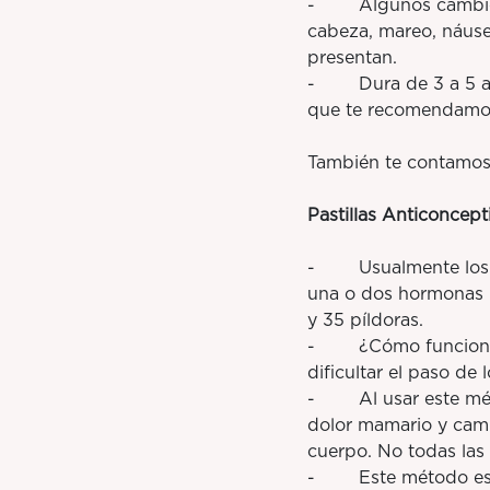
- Algunos cambios q
cabeza, mareo, náuse
presentan.
- Dura de 3 a 5 años
que te recomendamo
También te contamos
Pastillas Anticoncept
- Usualmente los
una o dos hormonas (
y 35 píldoras.
- ¿Cómo funciona? In
dificultar el paso de
- Al usar este méto
dolor mamario y cam
cuerpo. No todas las 
- Este método es men