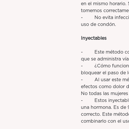
en el mismo horario.
tomemos correctame
- No evita infeccio
uso de condón.
Inyectables
- Este método consi
que se administra vía
- ¿Cómo funciona? In
bloquear el paso de 
- Al usar este méto
efectos como dolor d
No todas las mujeres 
- Estos inyectables
una hormona. Es de 
correcto. Este métod
combinarlo con el us