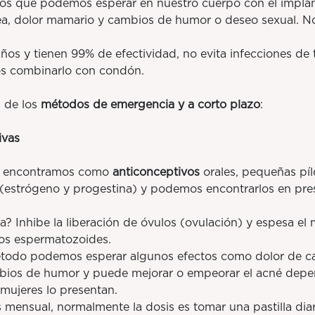
ue podemos esperar en nuestro cuerpo con el implant
a, dolor mamario y cambios de humor o deseo sexual. No
 y tienen 99% de efectividad, no evita infecciones de t
s combinarlo con condón.
 de los
métodos de emergencia y a corto plazo
:
ivas
 encontramos como
anticonceptivos
orales, pequeñas pí
estrógeno y progestina) y podemos encontrarlos en pres
hibe la liberación de óvulos (ovulación) y espesa el m
 los espermatozoides.
do podemos esperar algunos efectos como dolor de ca
bios de humor y puede mejorar o empeorar el acné depe
mujeres lo presentan.
sual, normalmente la dosis es tomar una pastilla diari