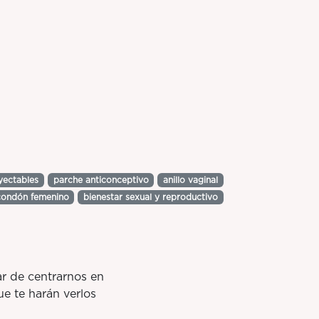
yectables
parche anticonceptivo
anillo vaginal
condón femenino
bienestar sexual y reproductivo
ar de centrarnos en
ue te harán verlos