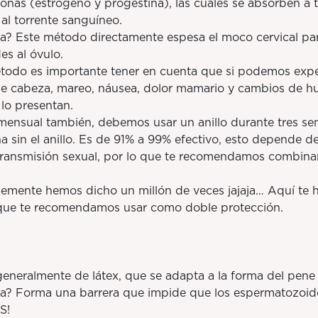
nas (estrógeno y progestina), las cuales se absorben a t
al torrente sanguíneo.
ste método directamente espesa el moco cervical par
es al óvulo.
do es importante tener en cuenta que si podemos expe
e cabeza, mareo, náusea, dolor mamario y cambios de h
lo presentan.
ual también, debemos usar un anillo durante tres se
 sin el anillo. Es de 91% a 99% efectivo, esto depende de
 transmisión sexual, por lo que te recomendamos combina
mente hemos dicho un millón de veces jajaja… Aquí te 
que te recomendamos usar como doble protección.
ralmente de látex, que se adapta a la forma del pene 
orma una barrera que impide que los espermatozoides 
S!