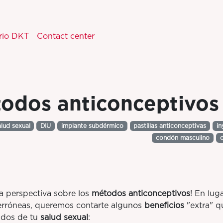
rio DKT
Contact center
todos anticonceptivos
alud sexual
DIU
implante subdérmico
pastillas anticonceptivas
in
condón masculino
la perspectiva sobre los
métodos anticonceptivos
! En lug
s erróneas, queremos contarte algunos
beneficios
"extra" q
ados de tu
salud sexual
: