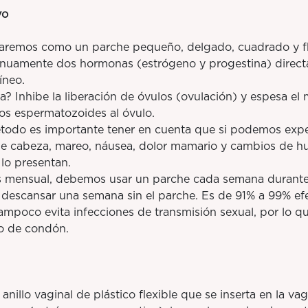
vo
emos como un parche pequeño, delgado, cuadrado y fle
ntinuamente dos hormonas (estrógeno y progestina) direct
íneo.
hibe la liberación de óvulos (ovulación) y espesa el m
los espermatozoides al óvulo.
do es importante tener en cuenta que si podemos expe
e cabeza, mareo, náusea, dolor mamario y cambios de h
lo presentan.
ensual, debemos usar un parche cada semana durante
 descansar una semana sin el parche. Es de 91% a 99% ef
Tampoco evita infecciones de transmisión sexual, por lo 
o de condón.
lo vaginal de plástico flexible que se inserta en la vag