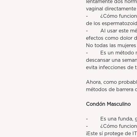
lentamente dos hormo
vaginal directamente 
- ¿Cómo funciona? E
de los espermatozoid
- Al usar este méto
efectos como dolor d
No todas las mujeres 
- Es un método mens
descansar una semana
evita infecciones de
Ahora, como probable
métodos de barrera 
Condón Masculino
- Es una funda, gene
- ¿Cómo funciona? F
¡Este sí protege de IT