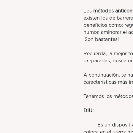
Los
métodos anticon
existen los de barre
beneficios como: regu
humor, aminorar el ac
¡Son bastantes!
Recuerda, la mejor f
preparadas, busca un
A continuación, te h
características más i
Tenemos los método
DIU:
- Es un dispositivo 
coloca en el útero; n