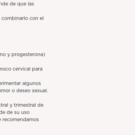
nde de que las
 combinarlo con el
no y progesterona)
oco cervical para
rimentar algunos
umor o deseo sexual.
al y trimestral de
de de su uso
 te recomendamos