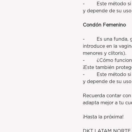
- Este método si de
y depende de su uso 
Condón Femenino
- Es una funda, gene
introduce en la vagin
menores y clítoris).
- ¿Cómo funciona? F
¡Este también proteg
- Este método si de
y depende de su uso 
Recuerda contar con 
adapta mejor a tu cue
¡Hasta la próxima!
DKT LATAM NORTE 