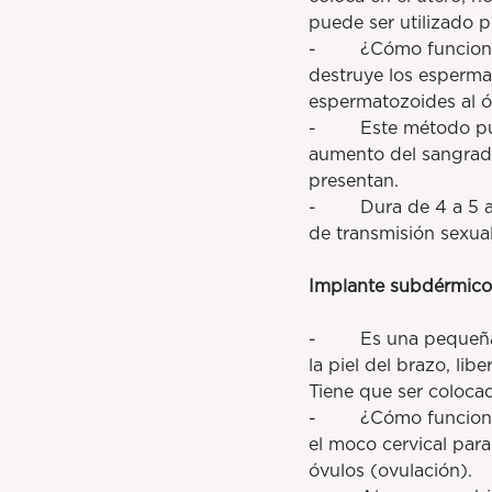
puede ser utilizado p
- ¿Cómo funciona? El
destruye los esperma
espermatozoides al ó
- Este método puede
aumento del sangrado
presentan.
- Dura de 4 a 5 años
de transmisión sexu
Implante subdérmico
- Es una pequeña var
la piel del brazo, l
Tiene que ser colocad
- ¿Cómo funciona? Ev
el moco cervical para
óvulos (ovulación).