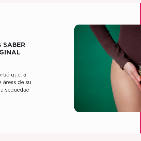
S SABER
GINAL
tió que, a
s áreas de su
 la sequedad