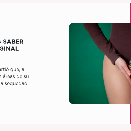
S SABER
GINAL
tió que, a
s áreas de su
 la sequedad